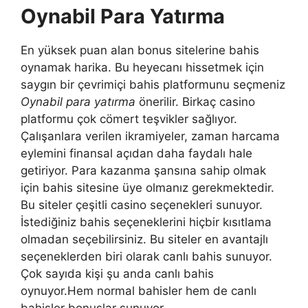
Oynabil Para Yatırma
En yüksek puan alan bonus sitelerine bahis
oynamak harika. Bu heyecanı hissetmek için
saygın bir çevrimiçi bahis platformunu seçmeniz
Oynabil para yatırma
önerilir. Birkaç casino
platformu çok cömert teşvikler sağlıyor.
Çalışanlara verilen ikramiyeler, zaman harcama
eylemini finansal açıdan daha faydalı hale
getiriyor. Para kazanma şansına sahip olmak
için bahis sitesine üye olmanız gerekmektedir.
Bu siteler çeşitli casino seçenekleri sunuyor.
İstediğiniz bahis seçeneklerini hiçbir kısıtlama
olmadan seçebilirsiniz. Bu siteler en avantajlı
seçeneklerden biri olarak canlı bahis sunuyor.
Çok sayıda kişi şu anda canlı bahis
oynuyor.Hem normal bahisler hem de canlı
bahisler bonuslar sunuyor