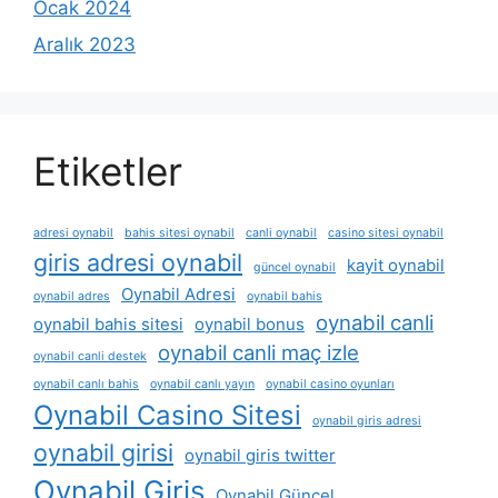
Ocak 2024
Aralık 2023
Etiketler
adresi oynabil
bahis sitesi oynabil
canli oynabil
casino sitesi oynabil
giris adresi oynabil
kayit oynabil
güncel oynabil
Oynabil Adresi
oynabil adres
oynabil bahis
oynabil canli
oynabil bahis sitesi
oynabil bonus
oynabil canli maç izle
oynabil canli destek
oynabil canlı bahis
oynabil canlı yayın
oynabil casino oyunları
Oynabil Casino Sitesi
oynabil giris adresi
oynabil girisi
oynabil giris twitter
Oynabil Giriş
Oynabil Güncel