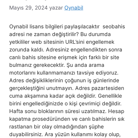
Mayıs 29, 2024
yazar
Oynabil
Oynabil lisans bilgileri paylaşılacaktır seobahis
adresi ne zaman değiştirilir? Bu durumda
yetkililer web sitesinin URL’sini engellemek
zorunda kaldı. Adresiniz engellendikten sonra
canlı bahis sitesine erişmek için farklı bir site
bulmanız gerekecektir. Şu anda arama
motorlarını kullanmamanızı tavsiye ediyoruz.
Adres değişikliklerinin çoğunun iş günlerinde
gerçekleştiğini unutmayın. Adres pazartesiden
cuma akşamına kadar açık değildir. Genellikle
birini engellediğinizde o kişi çevrimiçi değildir.
Hafta sonu bloklarının süresi uzatılmaz. Hesap
kapatma prosedüründen ve canlı bahislerin sık
rastlanan bir olay olmadığından şüphe
duyabilirsiniz. Ara yüzün kullanımı kolay olup,