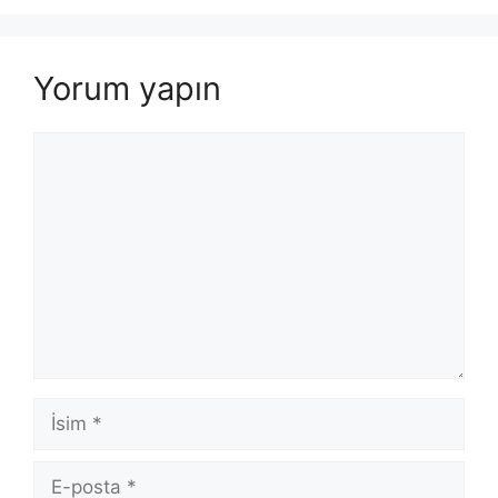
Yorum yapın
Yorum
İsim
E-