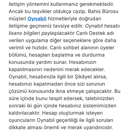
iletişim yöntemini kullanmanız gerekmektedir.
Ancak bu teşvikler oldukça cazip. Bahis Bürosu
müşteri
Oynabil
hizmetleriyle doğrudan
iletişime geçmeniz tavsiye edilir.
Oynabil hesabı
lisans bilgileri paylaşılacaktır
Canlı Destek adı
verilen uygulama diğer seçeneklere göre daha
verimli ve hızlıdır. Canlı sohbet alanının üyeler
bölümü, hesapları başlatma ve durdurma
konusunda yardım sunar. Hesabınızın
kapatılmasının nedenini merak edecekler.
Oynabil, hesabınızla ilgili bir Şikâyet alırsa,
hesabınızı kapatmadan önce sizi sorunun
çözümü konusunda ikna etmeye çalışacaktır. Bu
süre içinde bunu tespit edersek, talebinizden
sonraki iki gün içinde hesabınız sistemimizden
kaldırılacaktır. Hesap oluşturmak isteyen
oyuncuların Oynabil geçerliliği ile ilgili soruları
dikkate alması önemli ve merak uyandırıcıdır.