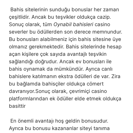
Bahis sitelerinin sunduğu bonuslar her zaman
çeşitlidir. Ancak bu teşvikler oldukça cazip.
Sonuç olarak, tüm
Oynabil bahisleri
casino
severler bu ödüllerden son derece memnundur.
Bu bonusları alabilmeniz için bahis sitesine üye
olmanız gerekmektedir. Bahis sitelerinde hesap
açan kişilere çok sayıda avantajlı teşvikin
sağlandığı doğrudur. Ancak ev bonusları ile
bahis oynamak da mümkündür. Ayrıca canlı
bahislere katılmanın ekstra ödülleri de var. Zira
bu bağlamda bahisçiler oldukça cömert
davranıyor.Sonuç olarak, çevrimiçi casino
platformlarından ek ödüller elde etmek oldukça
basittir
En önemli avantajı hoş geldin bonusudur.
Ayrıca bu bonusu kazananlar siteyi tanıma