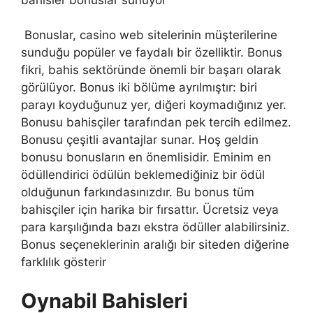
Bonuslar, casino web sitelerinin müşterilerine
sunduğu popüler ve faydalı bir özelliktir. Bonus
fikri, bahis sektöründe önemli bir başarı olarak
görülüyor. Bonus iki bölüme ayrılmıştır: biri
parayı koyduğunuz yer, diğeri koymadığınız yer.
Bonusu bahisçiler tarafından pek tercih edilmez.
Bonusu çeşitli avantajlar sunar. Hoş geldin
bonusu bonusların en önemlisidir. Eminim en
ödüllendirici ödülün beklemediğiniz bir ödül
olduğunun farkındasınızdır. Bu bonus tüm
bahisçiler için harika bir fırsattır. Ücretsiz veya
para karşılığında bazı ekstra ödüller alabilirsiniz.
Bonus seçeneklerinin aralığı bir siteden diğerine
farklılık gösterir
Oynabil Bahisleri