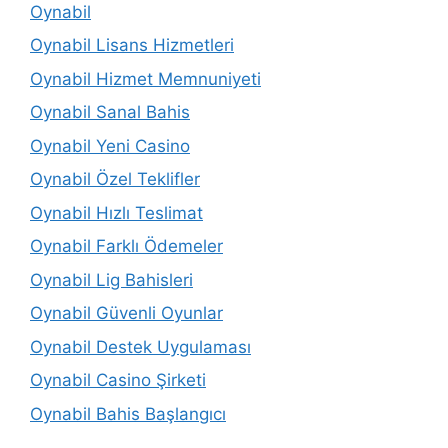
Oynabil
Oynabil Lisans Hizmetleri
Oynabil Hizmet Memnuniyeti
Oynabil Sanal Bahis
Oynabil Yeni Casino
Oynabil Özel Teklifler
Oynabil Hızlı Teslimat
Oynabil Farklı Ödemeler
Oynabil Lig Bahisleri
Oynabil Güvenli Oyunlar
Oynabil Destek Uygulaması
Oynabil Casino Şirketi
Oynabil Bahis Başlangıcı