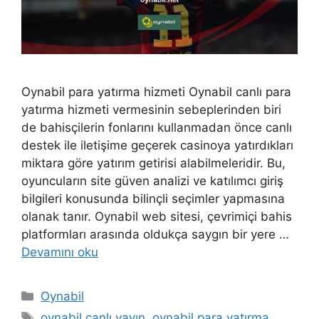
Oynabil para yatırma hizmeti Oynabil canlı para
yatırma hizmeti vermesinin sebeplerinden biri
de bahisçilerin fonlarını kullanmadan önce canlı
destek ile iletişime geçerek casinoya yatırdıkları
miktara göre yatırım getirisi alabilmeleridir. Bu,
oyuncuların site güven analizi ve katılımcı giriş
bilgileri konusunda bilinçli seçimler yapmasına
olanak tanır. Oynabil web sitesi, çevrimiçi bahis
platformları arasında oldukça saygın bir yere …
Devamını oku
Kategoriler
Oynabil
Etiketler
oynabil canlı yayın
,
oynabil para yatırma