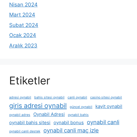
Nisan 2024
Mart 2024
Şubat 2024
Ocak 2024
Aralık 2023
Etiketler
adresi oynabil
bahis sitesi oynabil
canli oynabil
casino sitesi oynabil
giris adresi oynabil
kayit oynabil
güncel oynabil
Oynabil Adresi
oynabil adres
oynabil bahis
oynabil canli
oynabil bahis sitesi
oynabil bonus
oynabil canli maç izle
oynabil canli destek