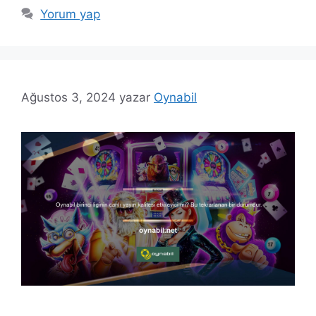
Yorum yap
Ağustos 3, 2024
yazar
Oynabil