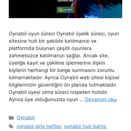
Oynabil oyun süreci Oynabil üyelik süreci, oyun
sitesine hızlı bir şekilde katılmanızı ve
platformda bulunan çeşitli oyunlara
zahmetsizce katılmanızı sağlar. Ancak site,
üyeliğe kayıt ve çekilme işlemlerine ilişkin
kişilerin herhangi bir belge sunmasını zorunlu
kılmamaktadır. Ayrıca Oynabil web sitesi kişisel
bilgilerinizin güvenliğini ön planda tutmaktadır.
Oynabil üyesi olma süreci nispeten hızlıdır.
Ayrıca üye olduğunuzda oyun …
Devamını oku
Kategoriler
Oynabil
Etiketler
oynabil giris twitter
,
oynabil hızlı bahis
,