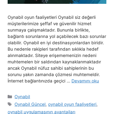
Oynabil oyun faaliyetleri Oynabil siz değerli
müşterilerimize şeffaf ve güvenilir hizmet
sunmaya çalışmaktadır. Bununla birlikte,
bağlantı sorunlarına yol açabilecek bazı sorunlar
olabilir. Oynabil en iyi destinasyonlardan biridir.
Bu nedenle rakipleri tarafından sıklıkla hedef
alınmaktadır. Siteye erişememenizin nedeni
muhtemelen bir saldırıdan kaynaklanmaktadır
ancak Oynabil nüfuz sahibi sahiplerinin bu
sorunu yakın zamanda çözmesi muhtemeldir.
İnternet bağlantınızda geçici …
Devamını oku
Kategoriler
Oynabil
Etiketler
Oynabil Güncel
,
oynabil oyun faaliyetleri
,
oynabil uygulamasının avantajları