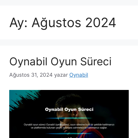
Ay:
Ağustos 2024
Oynabil Oyun Süreci
Ağustos 31, 2024
yazar
Oynabil