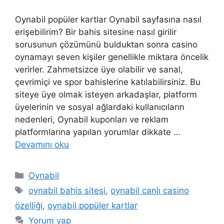
Oynabil popüler kartlar Oynabil sayfasına nasıl
erişebilirim? Bir bahis sitesine nasıl girilir
sorusunun çözümünü bulduktan sonra casino
oynamayı seven kişiler genellikle miktara öncelik
verirler. Zahmetsizce üye olabilir ve sanal,
çevrimiçi ve spor bahislerine katılabilirsiniz. Bu
siteye üye olmak isteyen arkadaşlar, platform
üyelerinin ve sosyal ağlardaki kullanıcıların
nedenleri, Oynabil kuponları ve reklam
platformlarına yapılan yorumlar dikkate …
Devamını oku
Kategoriler
Oynabil
Etiketler
oynabil bahis sitesi
,
oynabil canlı casino
özelliği
,
oynabil popüler kartlar
Yorum yap