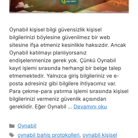
Oynabil kişisel bilgi güvensizlik kişisel
bilgilerinizi böylesine güvenilmez bir web
sitesine ifşa etmeniz kesinlikle haksızdır. Ancak
Oynabil katılmayı planlıyorsanız
endişelenmenize gerek yok. Çünkü Oynabil
kayıt işlemi sırasında herhangi bir belge talep
etmemektedir. Yalnızca giriş bilgileriniz ve e-
posta adresiniz gibi bilgilere ihtiyacımız var.
Para çekme-para yatırma işlemi sırasında kişisel
bilgilerinizi vermeniz güvenlik açısından
gereklidir. Eğer Oynabil …
Devamını oku
Kategoriler
Oynabil
Etiketler
oynabil bahis protokolleri
,
oynabil kişisel