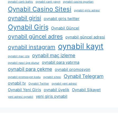
oynabil canlı bahis
oynabil canlı yayın
oynabil casino oyunları
Oynabil Casino Sitesi
oynabil giris adresi
oynabil girisi
oynabil giris twitter
Oynabil Giriş
Oynabil Güncel
oynabil güncel adres
oynabil güncel adresi
oynabil kayıt
oynabil instagram
oynabil maç izleme
oynabil maç izle
oynabil para yatırma
oynabil nasıl üye olunur
oynabil para çekme
oynabil promosyon
Oynabil Telegram
oynabil promosyon kodu
oynabil sitesi
oynabil tv
Oynabil Twitter
oynabil yeni adresi
Oynabil Yeni Giriş
oynabil üyelik
Oynabil Şikayet
yeni giris oynabil
yeni adresi oynabil