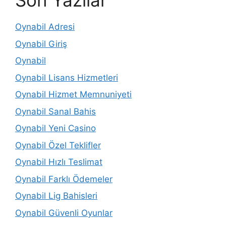
Son Yazılar
Oynabil Adresi
Oynabil Giriş
Oynabil
Oynabil Lisans Hizmetleri
Oynabil Hizmet Memnuniyeti
Oynabil Sanal Bahis
Oynabil Yeni Casino
Oynabil Özel Teklifler
Oynabil Hızlı Teslimat
Oynabil Farklı Ödemeler
Oynabil Lig Bahisleri
Oynabil Güvenli Oyunlar