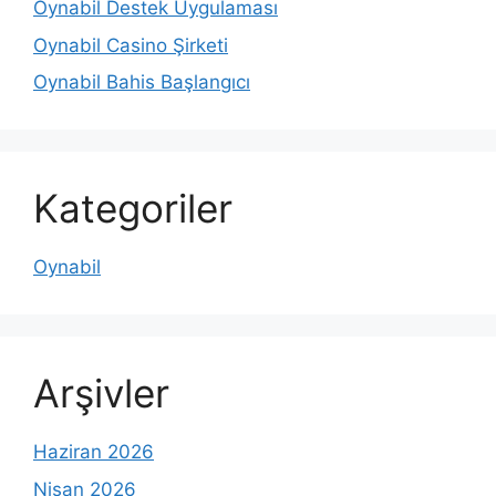
Oynabil Destek Uygulaması
Oynabil Casino Şirketi
Oynabil Bahis Başlangıcı
Kategoriler
Oynabil
Arşivler
Haziran 2026
Nisan 2026