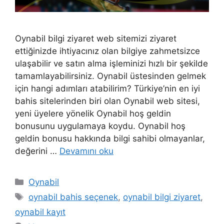
Oynabil bilgi ziyaret web sitemizi ziyaret
ettiğinizde ihtiyacınız olan bilgiye zahmetsizce
ulaşabilir ve satın alma işleminizi hızlı bir şekilde
tamamlayabilirsiniz. Oynabil üstesinden gelmek
için hangi adımları atabilirim? Türkiye’nin en iyi
bahis sitelerinden biri olan Oynabil web sitesi,
yeni üyelere yönelik Oynabil hoş geldin
bonusunu uygulamaya koydu. Oynabil hoş
geldin bonusu hakkında bilgi sahibi olmayanlar,
değerini …
Devamını oku
Kategoriler
Oynabil
Etiketler
oynabil bahis seçenek
,
oynabil bilgi ziyaret
,
oynabil kayıt