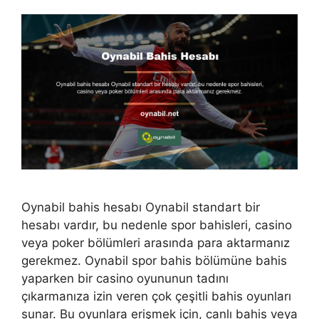
Oynabil bahis hesabı Oynabil standart bir
hesabı vardır, bu nedenle spor bahisleri, casino
veya poker bölümleri arasında para aktarmanız
gerekmez. Oynabil spor bahis bölümüne bahis
yaparken bir casino oyununun tadını
çıkarmanıza izin veren çok çeşitli bahis oyunları
sunar. Bu oyunlara erişmek için, canlı bahis veya