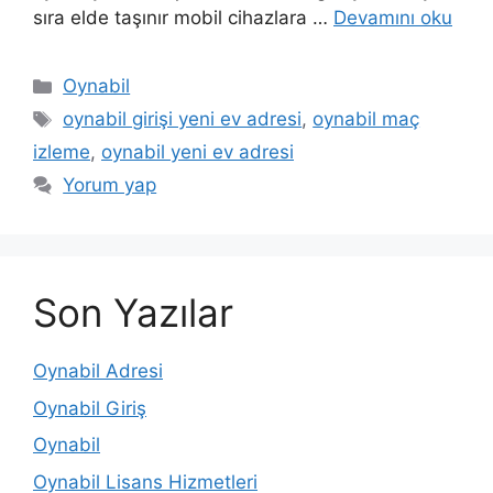
sıra elde taşınır mobil cihazlara …
Devamını oku
Kategoriler
Oynabil
Etiketler
oynabil girişi yeni ev adresi
,
oynabil maç
izleme
,
oynabil yeni ev adresi
Yorum yap
Son Yazılar
Oynabil Adresi
Oynabil Giriş
Oynabil
Oynabil Lisans Hizmetleri