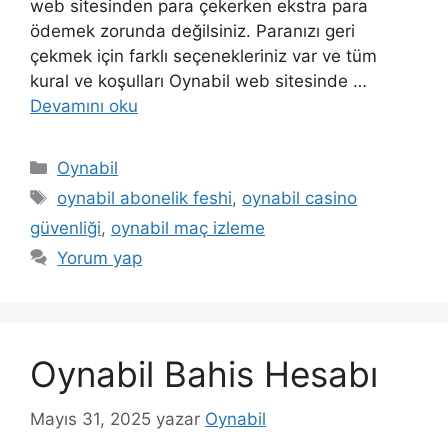
web sitesinden para çekerken ekstra para
ödemek zorunda değilsiniz. Paranızı geri
çekmek için farklı seçenekleriniz var ve tüm
kural ve koşulları Oynabil web sitesinde …
Devamını oku
Kategoriler
Oynabil
Etiketler
oynabil abonelik feshi
,
oynabil casino
güvenliği
,
oynabil maç izleme
Yorum yap
Oynabil Bahis Hesabı
Mayıs 31, 2025
yazar
Oynabil