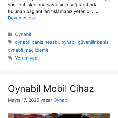
spor bahisleri ana sayfasının sağ tarafında
bulunan bağlantıları tıklamanız yeterlidir. …
Devamını oku
Kategoriler
Oynabil
Etiketler
oynabil bahis hesabı
,
oynabil güvenilir bahis
,
oynabil maç izleme
Yorum yap
Oynabil Mobil Cihaz
Mayıs 17, 2025
yazar
Oynabil