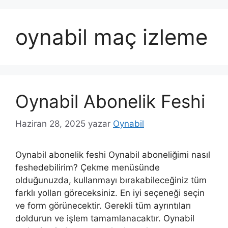
oynabil maç izleme
Oynabil Abonelik Feshi
Haziran 28, 2025
yazar
Oynabil
Oynabil abonelik feshi Oynabil aboneliğimi nasıl
feshedebilirim? Çekme menüsünde
olduğunuzda, kullanmayı bırakabileceğiniz tüm
farklı yolları göreceksiniz. En iyi seçeneği seçin
ve form görünecektir. Gerekli tüm ayrıntıları
doldurun ve işlem tamamlanacaktır. Oynabil