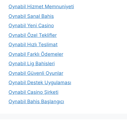
Oynabil Hizmet Memnuniyeti
Oynabil Sanal Bahis
Oynabil Yeni Casino
Oynabil Özel Teklifler
Oynabil Hızlı Teslimat
Oynabil Farklı Ödemeler
Oynabil Lig Bahisleri
Oynabil Güvenli Oyunlar
Oynabil Destek Uygulaması
Oynabil Casino Şirketi
Oynabil Bahis Başlangıcı