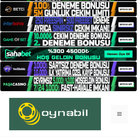
İçeriğe
atla
Menü