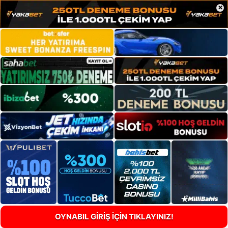
×
OYNABIL GİRİŞ İÇİN TIKLAYINIZ!