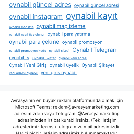
oynabil güncel adres
oynabil güncel adresi
oynabil kayıt
oynabil instagram
oynabil maç izleme
oynabil maç izle
oynabil para yatırma
oynabil nasıl üye olunur
oynabil para çekme
oynabil promosyon
Oynabil Telegram
oynabil promosyon kodu
oynabil sitesi
oynabil tv
Oynabil Twitter
oynabil yeni adresi
Oynabil Yeni Giriş
oynabil üyelik
Oynabil Şikayet
yeni giris oynabil
yeni adresi oynabil
Avrasya'nın en büyük reklam platformunda olmak için
Microsoft Teams:
reklam@avrasyamarketing.com
adresimizden veya Telegram: @Avrasyamarketing
adresimizden irtibat kurabilirsiniz. (Tek iletişim
adreslerimiz teams / telegram ve mail adresimizdir.
Harici hiçbir iletişim adresimiz bulunmamaktadır.