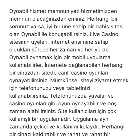
Oynabil hizmet memnuniyeti hizmetimizden
memnun olacağınızdan eminiz. Herhangi bir
sorunuz varsa, iyi bir üne sahip bir bahis sitesi
olan Oynabil ile konuşabilirsiniz. Live Casino
sitesinin üyeleri, internet erişimine sahip
oldukları sürece her zaman ve her yerde
Oynabil oynamak için bir mobil uygulama
kullanabilirler. İnternete bağlanabilen herhangi
bir cihazdan sitede canlı casino oyunları
oynayabilirsiniz. Mümkünse, siteyi ziyaret etmek
için telefonunuzu veya tabletinizi
kullanabilirsiniz. Telefonunuzda yuvalar ve
casino oyunları gibi oyun oynayabilir ve boş
zaman alabilirsiniz. Site kullanıcıları için çok
kullanışlı bir uygulamadır. Uygulama aynı
zamanda çekici ve kullanımı kolaydır. Herhangi
bir cihazı kaldırabilir ve rahat ve rahat bir