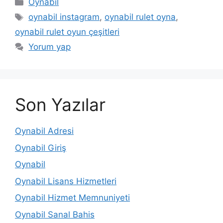
Kategoriler
Oynabil
Etiketler
oynabil instagram
,
oynabil rulet oyna
,
oynabil rulet oyun çeşitleri
Yorum yap
Son Yazılar
Oynabil Adresi
Oynabil Giriş
Oynabil
Oynabil Lisans Hizmetleri
Oynabil Hizmet Memnuniyeti
Oynabil Sanal Bahis