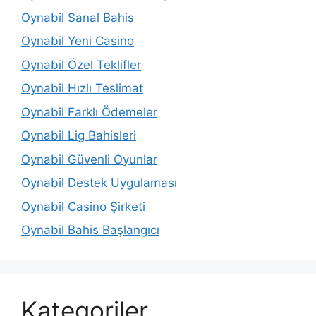
Oynabil Sanal Bahis
Oynabil Yeni Casino
Oynabil Özel Teklifler
Oynabil Hızlı Teslimat
Oynabil Farklı Ödemeler
Oynabil Lig Bahisleri
Oynabil Güvenli Oyunlar
Oynabil Destek Uygulaması
Oynabil Casino Şirketi
Oynabil Bahis Başlangıcı
Kategoriler