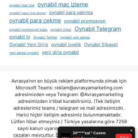
oynabil maç izleme
oynabil maç izle
oynabil para yatırma
oynabil nasıl üye olunur
oynabil para çekme
oynabil promosyon
Oynabil Telegram
oynabil promosyon kodu
oynabil sitesi
oynabil tv
Oynabil Twitter
oynabil yeni adresi
Oynabil Yeni Giriş
oynabil üyelik
Oynabil Şikayet
yeni giris oynabil
yeni adresi oynabil
Avrasya'nın en büyük reklam platformunda olmak için
Microsoft Teams:
reklam@avrasyamarketing.com
adresimizden veya Telegram: @Avrasyamarketing
adresimizden irtibat kurabilirsiniz. (Tek iletişim
adreslerimiz teams / telegram ve mail adresimizdir.
Harici hiçbir iletişim adresimiz bulunmamaktadır.
Lütfen itibar etmeyiniz.) Türkiye yasalarına göre 7258
sayılı kanun uyarınca yasa dışı bahis oynamanın
cezaları mevcuttur. Şu an bulunduğunuz site hiç bir