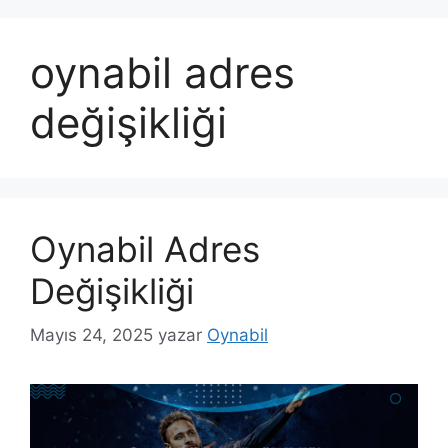
oynabil adres
değişikliği
Oynabil Adres
Değişikliği
Mayıs 24, 2025
yazar
Oynabil