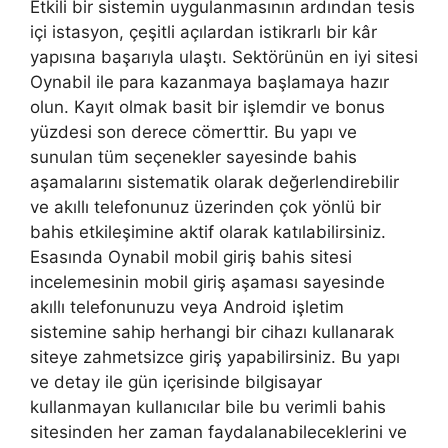
Etkili bir sistemin uygulanmasının ardından tesis
içi istasyon, çeşitli açılardan istikrarlı bir kâr
yapısına başarıyla ulaştı. Sektörünün en iyi sitesi
Oynabil ile para kazanmaya başlamaya hazır
olun. Kayıt olmak basit bir işlemdir ve bonus
yüzdesi son derece cömerttir. Bu yapı ve
sunulan tüm seçenekler sayesinde bahis
aşamalarını sistematik olarak değerlendirebilir
ve akıllı telefonunuz üzerinden çok yönlü bir
bahis etkileşimine aktif olarak katılabilirsiniz.
Esasında Oynabil mobil giriş bahis sitesi
incelemesinin mobil giriş aşaması sayesinde
akıllı telefonunuzu veya Android işletim
sistemine sahip herhangi bir cihazı kullanarak
siteye zahmetsizce giriş yapabilirsiniz. Bu yapı
ve detay ile gün içerisinde bilgisayar
kullanmayan kullanıcılar bile bu verimli bahis
sitesinden her zaman faydalanabileceklerini ve