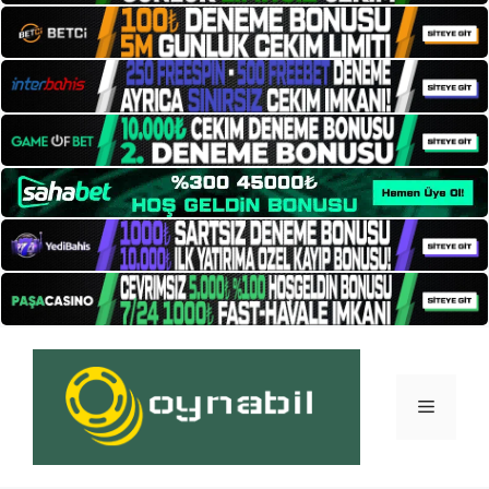
İçeriğe
atla
Menü