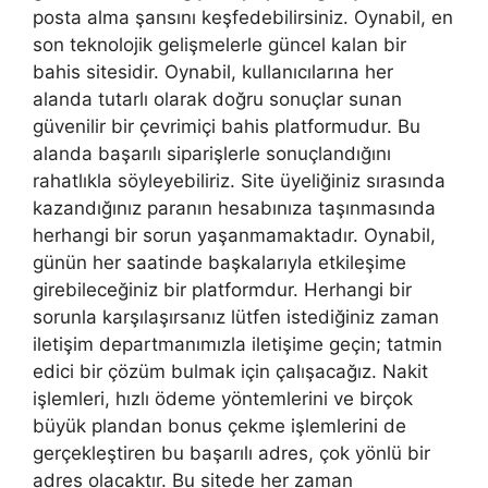
posta alma şansını keşfedebilirsiniz. Oynabil, en
son teknolojik gelişmelerle güncel kalan bir
bahis sitesidir. Oynabil, kullanıcılarına her
alanda tutarlı olarak doğru sonuçlar sunan
güvenilir bir çevrimiçi bahis platformudur. Bu
alanda başarılı siparişlerle sonuçlandığını
rahatlıkla söyleyebiliriz. Site üyeliğiniz sırasında
kazandığınız paranın hesabınıza taşınmasında
herhangi bir sorun yaşanmamaktadır. Oynabil,
günün her saatinde başkalarıyla etkileşime
girebileceğiniz bir platformdur. Herhangi bir
sorunla karşılaşırsanız lütfen istediğiniz zaman
iletişim departmanımızla iletişime geçin; tatmin
edici bir çözüm bulmak için çalışacağız. Nakit
işlemleri, hızlı ödeme yöntemlerini ve birçok
büyük plandan bonus çekme işlemlerini de
gerçekleştiren bu başarılı adres, çok yönlü bir
adres olacaktır. Bu sitede her zaman