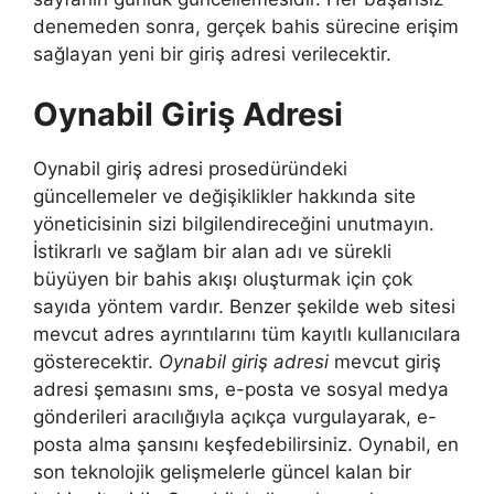
denemeden sonra, gerçek bahis sürecine erişim
sağlayan yeni bir giriş adresi verilecektir.
Oynabil Giriş Adresi
Oynabil giriş adresi prosedüründeki
güncellemeler ve değişiklikler hakkında site
yöneticisinin sizi bilgilendireceğini unutmayın.
İstikrarlı ve sağlam bir alan adı ve sürekli
büyüyen bir bahis akışı oluşturmak için çok
sayıda yöntem vardır. Benzer şekilde web sitesi
mevcut adres ayrıntılarını tüm kayıtlı kullanıcılara
gösterecektir.
Oynabil giriş adresi
mevcut giriş
adresi şemasını sms, e-posta ve sosyal medya
gönderileri aracılığıyla açıkça vurgulayarak, e-
posta alma şansını keşfedebilirsiniz. Oynabil, en
son teknolojik gelişmelerle güncel kalan bir