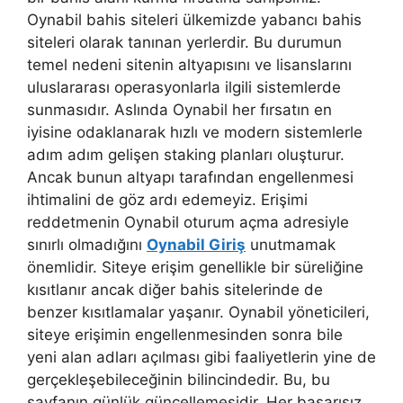
Oynabil bahis siteleri ülkemizde yabancı bahis
siteleri olarak tanınan yerlerdir. Bu durumun
temel nedeni sitenin altyapısını ve lisanslarını
uluslararası operasyonlarla ilgili sistemlerde
sunmasıdır. Aslında Oynabil her fırsatın en
iyisine odaklanarak hızlı ve modern sistemlerle
adım adım gelişen staking planları oluşturur.
Ancak bunun altyapı tarafından engellenmesi
ihtimalini de göz ardı edemeyiz. Erişimi
reddetmenin Oynabil oturum açma adresiyle
sınırlı olmadığını
Oynabil Giriş
unutmamak
önemlidir. Siteye erişim genellikle bir süreliğine
kısıtlanır ancak diğer bahis sitelerinde de
benzer kısıtlamalar yaşanır. Oynabil yöneticileri,
siteye erişimin engellenmesinden sonra bile
yeni alan adları açılması gibi faaliyetlerin yine de
gerçekleşebileceğinin bilincindedir. Bu, bu
sayfanın günlük güncellemesidir. Her başarısız