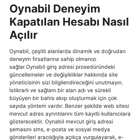
Oynabil Deneyim
Kapatılan Hesabı Nasıl
Açılır
Oynabil, çeşitli alanlarda dinamik ve doğrudan
deneyim fırsatlarına sahip olmanızı
sağlar.Oynabil giriş adresi prosedüründeki
güncellemeler ve değişiklikler hakkında site
yöneticisinin sizi bilgilendireceğini unutmayın.
İstikrarlı ve sağlam bir alan adı ve sürekli
büyüyen bir bahis akışı oluşturmak için çok
sayıda yöntem vardır. Benzer şekilde web sitesi
mevcut adres ayrıntılarını tüm kayıtlı kullanıcılara
gösterecektir. Oynabil mevcut giriş adresi
şemasını sms, e-posta ve sosyal medya
gönderileri aracılığıyla açıkça vurgulayarak, e-