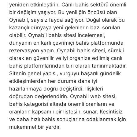
yeniden etkinleştirin. Canlı bahis sektörü önemli
bir değişim yaşıyor. Bu yeniliğin öncüsü olan
Oynabil, sayısız fayda sağlıyor. Doğal olarak bu
kazançlı dünyaya yeni gelenlerin bazı soruları
olabilir. Oynabil bahis sitesi incelemesi,
dünyanın en karlı çevrimiçi bahis platformunda
rezervasyon yapın. Oynabil bahis sitesi, sürekli
olarak en güvenilir ve iyi organize edilmiş canlı
bahis platformlarından biri olarak tanınmaktadır.
Sitenin genel yapısı, vurguyu başarılı gündelik
etkileşimlerden her duruma daha iyi
hazırlanmaya doğru değiştirdi. İlişkileri
doğrudan değerlendirin. Oynabil web sitesi,
bahis kategorisi altında önemli oranların ve
oranların kapsamlı bir listesini sunar. Kesintisiz
ve daha hızlı bahis sonuçlarına odaklanmak için
mükemmel bir yerdir.