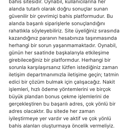
bahis sitesidir. Oynabil, kullanıcılarına her
alanda tutarlı olarak doğru sonuçlar sunan
güvenilir bir çevrimiçi bahis platformudur. Bu
alanda başarılı siparişlerle sonuçlandığını
rahatlıkla söyleyebiliriz. Site üyeliğiniz sırasında
kazandığınız paranın hesabınıza taşınmasında
herhangi bir sorun yaşanmamaktadır. Oynabil,
günün her saatinde başkalarıyla etkileşime
girebileceğiniz bir platformdur. Herhangi bir
sorunla karşılaşırsanız lütfen istediğiniz zaman
iletişim departmanımızla iletişime geçin; tatmin
edici bir çözüm bulmak için çalışacağız. Nakit
işlemleri, hızlı ödeme yöntemlerini ve birçok
büyük plandan bonus çekme işlemlerini de
gerçekleştiren bu başarılı adres, çok yönlü bir
adres olacaktır. Bu sitede her zaman
iyileştirmeye yer vardır ve aktif ve çok yönlü
bahis alanları oluşturmaya öncelik vermeliyiz.