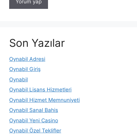
Son Yazılar
Oynabil Adresi
Oynabil Giriş
Oynabil
Oynabil Lisans Hizmetleri
Oynabil Hizmet Memnuniyeti
Oynabil Sanal Bahis
Oynabil Yeni Casino
Oynabil Özel Teklifler