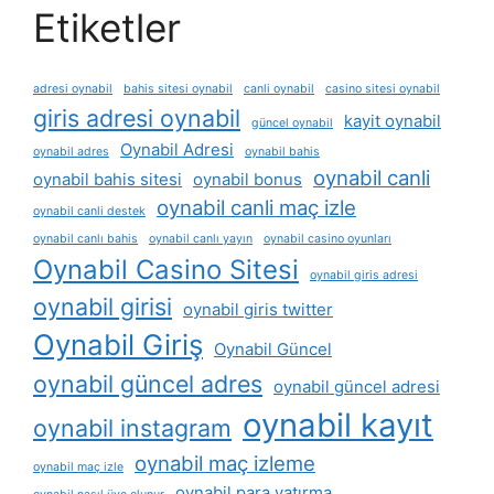
Etiketler
adresi oynabil
bahis sitesi oynabil
canli oynabil
casino sitesi oynabil
giris adresi oynabil
kayit oynabil
güncel oynabil
Oynabil Adresi
oynabil adres
oynabil bahis
oynabil canli
oynabil bahis sitesi
oynabil bonus
oynabil canli maç izle
oynabil canli destek
oynabil canlı bahis
oynabil canlı yayın
oynabil casino oyunları
Oynabil Casino Sitesi
oynabil giris adresi
oynabil girisi
oynabil giris twitter
Oynabil Giriş
Oynabil Güncel
oynabil güncel adres
oynabil güncel adresi
oynabil kayıt
oynabil instagram
oynabil maç izleme
oynabil maç izle
oynabil para yatırma